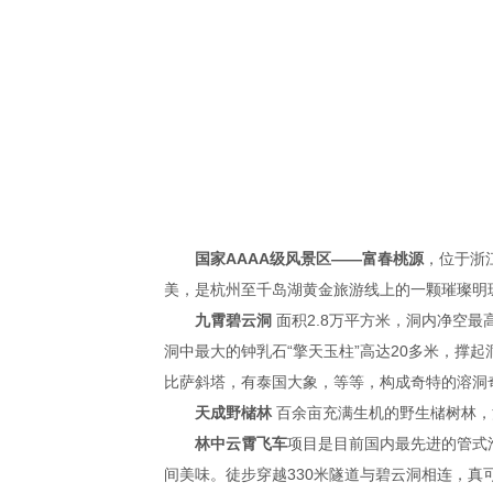
国家AAAA级风景区——富春桃源
，位于浙
美，是杭州至千岛湖黄金旅游线上的一颗璀璨明
九霄碧云洞
面积2.8万平方米，洞内净空最
洞中最大的钟乳石“擎天玉柱”高达20多米，撑
比萨斜塔，有泰国大象，等等，构成奇特的溶洞
天成野槠林
百余亩充满生机的野生槠树林，
林中云霄飞车
项目是目前国内最先进的管式
间美味。徒步穿越330米隧道与碧云洞相连，真