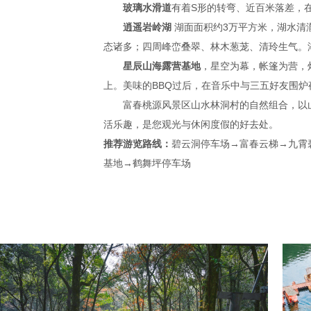
玻璃水滑道
有着S形的转弯、近百米落差，在
逍遥岩岭湖
湖面面积约3万平方米，湖水清
态诸多；四周峰峦叠翠、林木葱茏、清玲生气。
星辰山海露营基地
，星空为幕，帐篷为营，
上。美味的BBQ过后，在音乐中与三五好友围
富春桃源风景区山水林洞村的自然组合，以山
活乐趣，是您观光与休闲度假的好去处。
推荐游览路线：
碧云洞停车场→富春云梯→九霄
基地
→
鹤舞坪停车场